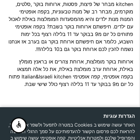
kitchen מבחר של פיצות, פסטות, ארוחות בוקר ,סלטים,
מוקרמים, מבחר רב של מנות טבעוניות, בקפה אופטימי
המנות מנות ילדים והיא מהמסעדות המומלצות באילת לאכול
עם ילדים. חיפשתם ארוחות בוקר בשבת? בקפה אופטימי
פתוחים כל יום מ9 בבוקר עד 11 בלילה רצוף בכל ימות
השבוע, כלומר אם חיפשתם ארוחת בוקר גם בערב אז אנחנו
נשמח להכין לכם ארוחת בוקר גם ב10 בלילה!!!.
ארוחות בוקר מומלצות, ארוחת צהרים או בראנץ מומלץ
באילת, ארוחת ערב מומלצת באילת, את כל אלה תמצאו
בקפה אופטימי, קפה אופטימי Italian&Israeli kitchen פתוח
כל יום מ9 בבוקר עד 11 בלילה רצוף כולל שישי שבת.
הגדרות עוגיות
פנינת
הצהרת
אילת,
האתר עושה שימוש ב Cookies במטרה לתפעל ולשפר את האתר,
location_on
טיילת
להראות לכם פרסום הקשור להעדפותיכם על סמך הרגלי הגלישה
מול
נגישות
והפרופיל שלכם ולמטרות אנליטיות. קפה אופטימי עושה שימוש ב
הים