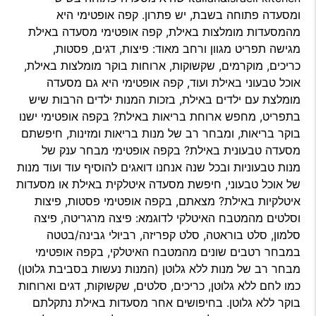
ומסעדה פתוחה בשבת, יש פתרון. קפה אופטימי היא
מהמסעדות מומלצות באילת, קפה אופטימי מסעדה באילת
מגישה תפריט מגוון ורחב מאוד: פיצות, דגים, פסטות,
כריכים, מוקרמים, שקשוקות, ארוחות בוקר מומלצות באילת,
אוכל טבעוני באילת ועוד, קפה אופטימי היא גם מסעדה
מומלצת עם ילדים באילת, בזכות המנות ילדים הרבות שיש
בתפריט, מחפש ארוחת בריאות באילת? בקפה אופטימי ישנו
בוקר בריאות, ומבחר רב של מנות בריאות ומזינות, חיפשתם
מסעדה טבעונית באילת? בקפה אופטימי מבחר ענק של
מנות טבעוניות ובכל שנה אנחנו דואגים להוסיף עוד ועוד מנות
של אוכל טבעוני, חיפשת מסעדה איטלקית באילת או מסעדות
איטלקיות באילת? מצאתם, בקפה אופטימי פסטות, פיצות
וסלטים מהמטבח האיטלקי לדוגמא: פיצה מרגריטה, פיצה
סלמון, סלט בוראטה, סלט קפריזה, רביולי גבינה/בטטה
במבחר רטבים שונים מהמטבח האיטלקי, בקפה אופטימי
מבחר רב של מנות ללא גלוטן (המנות נעשות בסביבת גלוטן)
כמו לחם ללא גלוטן, כריכים, סלטים, שקשוקות, דגים וארוחות
בוקר ללא גלוטן. בחיפושים אחר מסעדות באילת נתקלתם