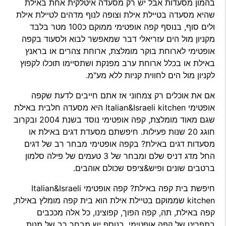
בהמון מסעדות אבל יש רק מסעדה איטלקית אחת באילת
שהיא מסעדה בטיילת אילת וצופה לנוף מדהים לטיילת אילת
ולים סוף, בנוסף קפה אופטימי ממוקם כ100 מטר בלבד
מקניון מול הים עזריאלי דבר שמאפשר לבוא ולסעוד בקפה
אופטימי לארוחת בוקר מומלצת, ארוחת צהרים או בראנץ
באילת או בכלל ארוחת ערב מפנקת ושתסיימו תוכלו לקפוץ
לקניון מול הים לחווית קניות ללא מע"מ.
אם את אוכלים רק צמחוני אז אתם חייבים לדעת שקפה
אופטימי Italian&Israeli kitchen היא מסעדה חלבית באילת
שגם מאוד מומלצת, קפה אופטימי נוסד בשנת 2004 ובקרוב
חוגג 20 שנות פעילות. חיפשתם מסעדת דגים באילת או
מסעדות דגים באילת? בקפה אופטימי מבחר רב של דגים
החל מדג דניס שלם ומבחר של 3 טעמים של פילה סלמון
ברטבים שונים ופיש&ציפס שכולם אוהבים.
חיפשת בית קפה באילת? קפה אופטימי Italian&Israeli
kitchen שממוקם בטיילת אילת הוא בית קפה מומלץ באילת,
קפה באילת, תה, קפה הפוך, קפוצינו, כל אלה מככבים
בתפריט של קפה אופטימי, בנוסף יש מבחר רב של מנות