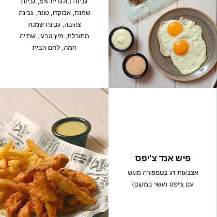
גבינה בולגרית 5%, גבינת
שמנת, אבוקדו, טונה, גבינה
צהובה, גבינת שמנת
מתובלת, מיץ טבעי, שתייה
חמה, לחם הבית
פיש אנד צ'יפס
אצבעות דג בטמפורה מוגש
עם צ’יפס (עשוי במקום)