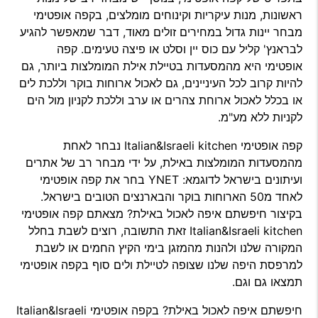
ראשונות, מנות עיקריות וקינוחים מומלצים, בקפה אופטימי
מבחר יינות גדול במחירים זולים מאוד, דבר שמאפשר להגיע
לבראנץ' קליל עם כוס יין וסלט או פיצה טעימים. קפה
אופטימי היא מהמסעדות בטיילת אילת המומלצות ביותר, גם
להיות קרוב לכל העיניינים, גם לאכול ארוחות בוקר וללכת לים
או בכלל לאכול ארוחת צהרים או ערב וללכת לקניון מול הים
לקניות ללא מע"מ.
קפה אופטימי Italian&Israeli kitchen נבחר לאחת
מהמסעדות המומלצות באילת, על ידי מבחר רב של אתרים
ועיתונים בישראל לדוגמא: YNET בחר את קפה אופטימי
לאחד מ50 הארוחות בוקר והבארנצים הטובים בישראל.
בקיצור חיפשתם איפה לאכול באילת? מצאתם קפה אופטימי
Italian&Israeli kitchen זאת התשובה, רוצים לשבת בחלל
המקורה שלנו ולהנות מהמזגן בימי הקיץ החמים או לשבת
למרפסת היפה שלנו שצופה לטיילת ולים סוף בקפה אופטימי
תמצאו גם וגם.
חיפשתם איפה לאכול באילת? בקפה אופטימי Italian&Israeli