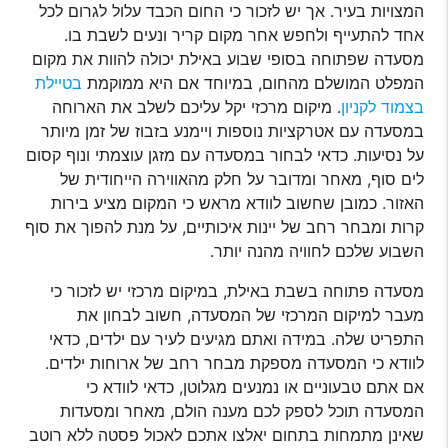
המצויות בעיר. אך יש לזכור כי החום הכבד עלול לגרום לכל
אחד להתעייף ולחפש אחר מקום קריר ונעים לשבת בו.
מסעדה שפתוחה בסופי שבוע באילת יכולה להוות את מקום
המפלט המושלם מהחום, במיוחד אם היא ממוקמת
בטיילת
בצמוד לקניון
. מיקום מרכזי יקל עליכם לשלב את הארוחה
במסעדה עם אטרקציות נוספות ויימנע בזבוז של זמן מיותר
על נסיעות. כדאי לבחור במסעדה עם מזגן עוצמתי ונוף קסום
לים סוף, מאחר ומדובר על חלק מהאווירה הייחודית של
האזור. כמובן שחשוב לוודא מראש כי המקום מציע בירות
קרות ומבחר רחב של יינות איכותיים, על מנת להפוך את סוף
השבוע שלכם לחוויה מהנה יותר.
מסעדה פתוחה בשבת באילת, במיקום מרכזי יש לזכור כי
מעבר למיקום המרכזי של המסעדה, חשוב לבחון את
התפריט שלה. במידה ואתם מגיעים לעיר עם ילדים, כדאי
לוודא כי המסעדה מספקת מבחר רחב של ארוחות ילדים.
אם אתם טבעוניים או נמנעים מגלוטן, כדאי לוודא כי
המסעדה תוכל לספק לכם מענה הולם, מאחר ומסעדות
שאינן מתמחות בתחום יאלצו אתכם לאכול פסטה ללא רוטב