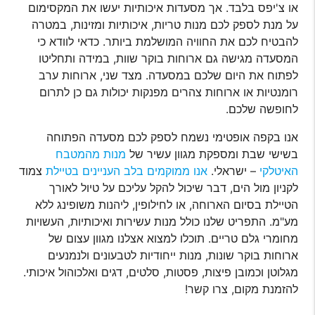
או צ'יפס בלבד. אך מסעדות איכותיות יעשו את המקסימום
על מנת לספק לכם מנות טריות, איכותיות ומזינות, במטרה
להבטיח לכם את החוויה המושלמת ביותר. כדאי לוודא כי
המסעדה מגישה גם ארוחות בוקר שוות, במידה ותחליטו
לפתוח את היום שלכם במסעדה. מצד שני, ארוחות ערב
רומנטיות או ארוחות צהרים מפנקות יכולות גם כן לתרום
לחופשה שלכם.
אנו בקפה אופטימי נשמח לספק לכם מסעדה הפתוחה
בשישי שבת ומספקת מגוון עשיר של
מנות מהמטבח
האיטלקי
– ישראלי.
אנו ממוקמים בלב העניינים בטיילת
צמוד
לקניון מול הים, דבר שיכול להקל עליכם על טיול לאורך
הטיילת בסיום הארוחה, או לחילופין, ליהנות משופינג ללא
מע"מ. התפריט שלנו כולל מנות עשירות ואיכותיות, העשויות
מחומרי גלם טריים. תוכלו למצוא אצלנו מגוון עצום של
ארוחות בוקר שונות, מנות ייחודיות לטבעונים ולנמנעים
מגלוטן וכמובן פיצות, פסטות, סלטים, דגים ואלכוהול איכותי.
להזמנת מקום, צרו קשר!